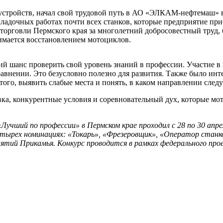
стройств, начал свой трудовой путь в АО «ЭЛКАМ-нефтемаш» в 
адочных работах почти всех станков, которые предприятие прио
рговли Пермского края за многолетний добросовестный труд, 
имается восстановлением мотоциклов.
ший шанс проверить свой уровень знаний в профессии. Участие в
сравнении. Это безусловно полезно для развития. Также было инт
того, выявить слабые места и понять, в каком направлении след
овка, конкурентные условия и соревновательный дух, которые м
Лучший по профессии» в Пермском крае проходил с 28 по 30 апр
четырех номинациях: «Токарь», «Фрезеровщик», «Оператор станко
риятий Прикамья. Конкурс проводится в рамках федерального пр